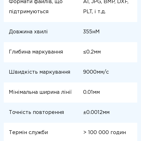
Формати файлів, що
AI, JPG, BMP, DXF,
підтримуються
PLT, і т.д.
Довжина хвилі
355нМ
Глибина маркування
≤0.2мм
Швидкість маркування
9000мм/с
Мінімальна ширина лінії
0.01мм
Точність повторення
±0.0012мм
Термін служби
> 100 000 годин