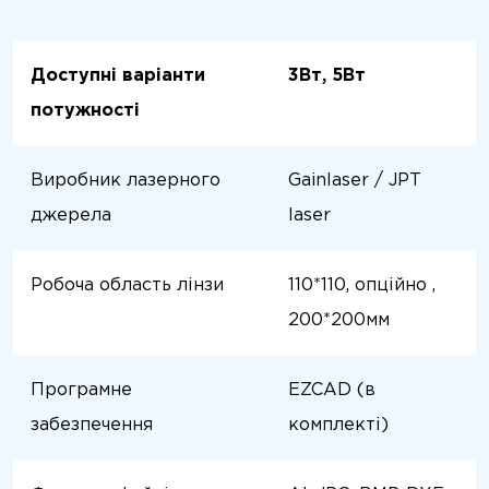
Доступні варіанти
3Вт, 5Вт
потужності
Виробник лазерного
Gainlaser / JPT
джерела
laser
Робоча область лінзи
110*110, опційно ,
200*200мм
Програмне
EZCAD (в
забезпечення
комплекті)