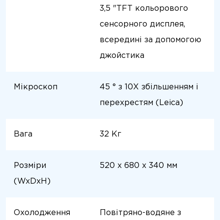
3,5 "TFT кольорового
сенсорного дисплея,
всередині за допомогою
джойстика
Мікроскоп
45 ° з 10X збільшенням і
перехрестям (Leica)
Вага
32 Кг
Розміри
520 x 680 x 340 мм
(WxDxH)
Охолодження
Повітряно-водяне з