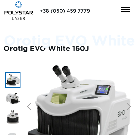
+38 (050) 459 7779
Orotig EVO White
Orotig EVO White 160J